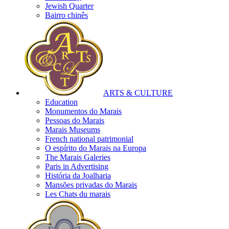
Jewish Quarter
Bairro chinês
ARTS & CULTURE
Education
Monumentos do Marais
Pessoas do Marais
Marais Museums
French national patrimonial
O espírito do Marais na Europa
The Marais Galeries
Paris in Advertising
História da Joalharia
Mansões privadas do Marais
Les Chats du marais