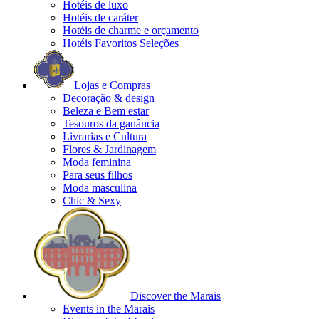
Hotéis de luxo
Hotéis de caráter
Hotéis de charme e orçamento
Hotéis Favoritos Seleções
Lojas e Compras
Decoração & design
Beleza e Bem estar
Tesouros da ganância
Livrarias e Cultura
Flores & Jardinagem
Moda feminina
Para seus filhos
Moda masculina
Chic & Sexy
Discover the Marais
Events in the Marais