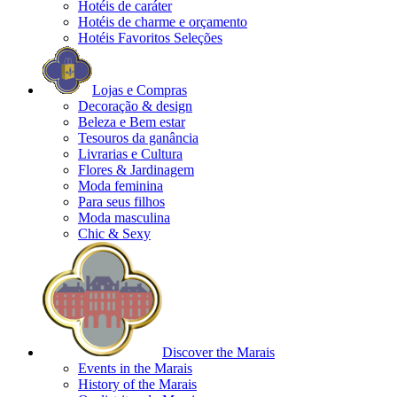
Hotéis de caráter
Hotéis de charme e orçamento
Hotéis Favoritos Seleções
Lojas e Compras
Decoração & design
Beleza e Bem estar
Tesouros da ganância
Livrarias e Cultura
Flores & Jardinagem
Moda feminina
Para seus filhos
Moda masculina
Chic & Sexy
Discover the Marais
Events in the Marais
History of the Marais