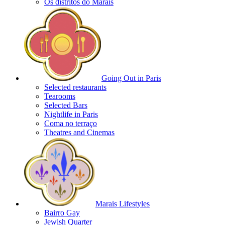
Os distritos do Marais
Going Out in Paris
Selected restaurants
Tearooms
Selected Bars
Nightlife in Paris
Coma no terraço
Theatres and Cinemas
Marais Lifestyles
Bairro Gay
Jewish Quarter