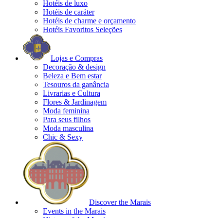
Hotéis de luxo
Hotéis de caráter
Hotéis de charme e orçamento
Hotéis Favoritos Seleções
Lojas e Compras
Decoração & design
Beleza e Bem estar
Tesouros da ganância
Livrarias e Cultura
Flores & Jardinagem
Moda feminina
Para seus filhos
Moda masculina
Chic & Sexy
Discover the Marais
Events in the Marais