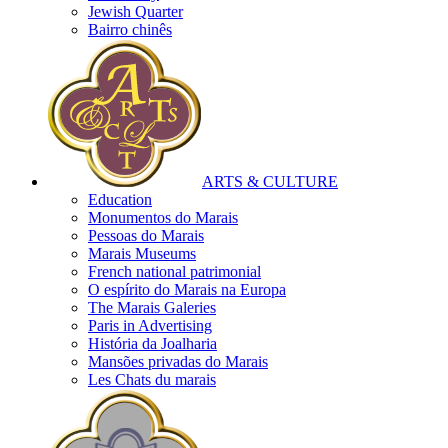
Jewish Quarter
Bairro chinês
ARTS & CULTURE
Education
Monumentos do Marais
Pessoas do Marais
Marais Museums
French national patrimonial
O espírito do Marais na Europa
The Marais Galeries
Paris in Advertising
História da Joalharia
Mansões privadas do Marais
Les Chats du marais