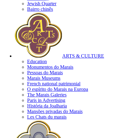
Jewish Quarter
Bairro chinês
ARTS & CULTURE
Education
Monumentos do Marais
Pessoas do Marais
Marais Museums
French national patrimonial
O espírito do Marais na Europa
The Marais Galeries
Paris in Advertising
História da Joalharia
Mansões privadas do Marais
Les Chats du marais