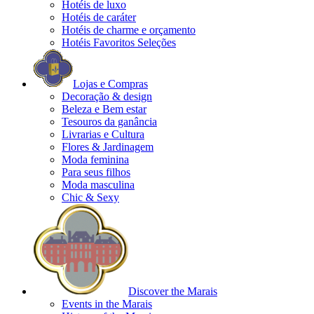
Hotéis de luxo
Hotéis de caráter
Hotéis de charme e orçamento
Hotéis Favoritos Seleções
Lojas e Compras
Decoração & design
Beleza e Bem estar
Tesouros da ganância
Livrarias e Cultura
Flores & Jardinagem
Moda feminina
Para seus filhos
Moda masculina
Chic & Sexy
Discover the Marais
Events in the Marais