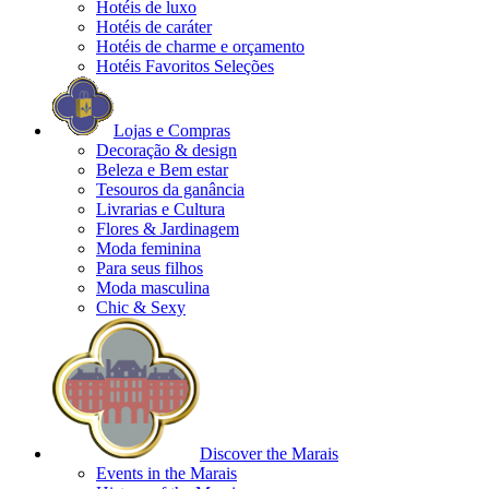
Hotéis de luxo
Hotéis de caráter
Hotéis de charme e orçamento
Hotéis Favoritos Seleções
Lojas e Compras
Decoração & design
Beleza e Bem estar
Tesouros da ganância
Livrarias e Cultura
Flores & Jardinagem
Moda feminina
Para seus filhos
Moda masculina
Chic & Sexy
Discover the Marais
Events in the Marais