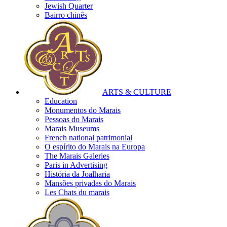
Jewish Quarter
Bairro chinês
ARTS & CULTURE
Education
Monumentos do Marais
Pessoas do Marais
Marais Museums
French national patrimonial
O espírito do Marais na Europa
The Marais Galeries
Paris in Advertising
História da Joalharia
Mansões privadas do Marais
Les Chats du marais