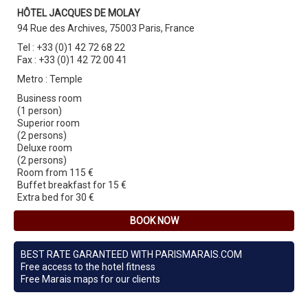
HÔTEL JACQUES DE MOLAY
94 Rue des Archives, 75003 Paris, France
Tel : +33 (0)1 42 72 68 22
Fax : +33 (0)1 42 72 00 41
Metro : Temple
Business room
(1 person)
Superior room
(2 persons)
Deluxe room
(2 persons)
Room from 115 €
Buffet breakfast for 15 €
Extra bed for 30 €
BOOK NOW
BEST RATE GARANTEED WITH PARISMARAIS.COM
Free access to the hotel fitness
Free Marais maps for our clients