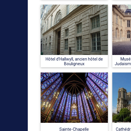
Hôtel d’Hallwyll, ancien hôtel de
Musée
Bouligneux
Judaïsme
Sainte-Chapelle
Cathédr