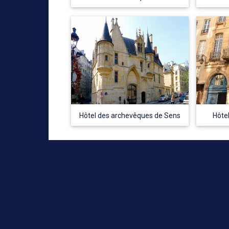
Hôtel des archevêques de Sens
Hôte