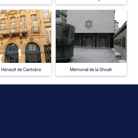
l Hénault de Cantobre
Mémorial de la Shoah