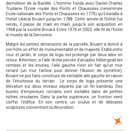
démolition de la Bastille. L’homme fonda avec Daniel-Charles
Trudaine l’Ecole royale des Ponts et Chaussées (renommée
Ecole nationale des Ponts et Chaussées en 1775) qu’il installa à
l’hôtel Libéral Bruant jusqu’en 1788. Cette année-là l’hôtel fut
vendu, il passe de main en main, jusqu’à son acquisition en
1968 par la société Bricard. Entre 1976 et 2003, elle fit de l’hôtel
le musée de la Serrurerie
Malgré les petites dimensions de la parcelle, Bruant a donné à
son hôte un effet de monumentalité et de majesté. Etabli entre
cour et jardin, le corps de logis est prolongé par deux ailes en
retour. Attention, si l’aile droite percée d’arcades hébergeait les
remises et les écuries, l’aile gauche n’est en fait qu’un mur
renard (un mur factice pour donner l’illusion de symétrie).
Bruant ne put faire construire de véritable aile gauche en raison
de l’étroitesse du terrain. Le corps de logis présente une
élévation sur deux niveaux séparés par un fin bandeau. Des
bustes d’empereurs romains sont installés dans de petites
niches circulaires. Dans la partie supérieure, un fronton vient
coiffer l’édifice. En son centre, un oculus et de délicates
sculptures concentrent la décoration.