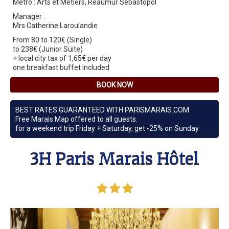
Metro : Arts et Métiers, Reaumur Sebastopol
Manager :
Mrs Catherine Laroulandie
From 80 to 120€ (Single)
to 238€ (Junior Suite)
+ local city tax of 1,65€ per day
one breakfast buffet included
BOOK NOW
BEST RATES GUARANTEED WITH PARISMARAIS.COM
Free Marais Map offered to all guests.
for a weekend trip Friday + Saturday, get -25% on Sunday
3H Paris Marais Hôtel