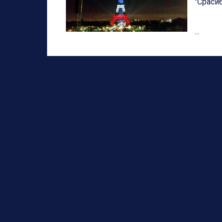
"Сраси
...