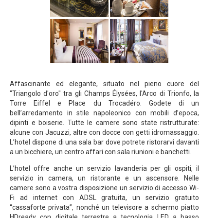
Affascinante ed elegante, situato nel pieno cuore del
"Triangolo d'oro" tra gli Champs Élysées, l'Arco di Trionfo, la
Torre Eiffel e Place du Trocadéro. Godete di un
bell’arredamento in stile napoleonico con mobili d’epoca,
dipinti e boiserie. Tutte le camere sono state ristrutturate:
alcune con Jacuzzi, altre con docce con getti idromassaggio.
L’hotel dispone di una sala bar dove potrete ristorarvi davanti
a un bicchiere, un centro affari con sala riunioni e banchetti.
L’hotel offre anche un servizio lavanderia per gli ospiti, il
servizio in camera, un ristorante e un ascensore. Nelle
camere sono a vostra disposizione un servizio di accesso Wi-
Fi ad internet con ADSL gratuita, un servizio gratuito
“cassaforte privata”, nonché un televisore a schermo piatto
HDready con digitale terrestre a tecnologia LED a basso