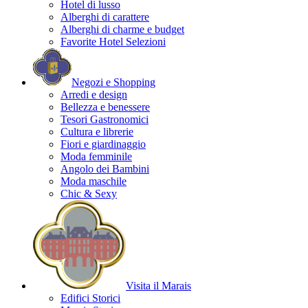
Hotel di lusso
Alberghi di carattere
Alberghi di charme e budget
Favorite Hotel Selezioni
Negozi e Shopping
Arredi e design
Bellezza e benessere
Tesori Gastronomici
Cultura e librerie
Fiori e giardinaggio
Moda femminile
Angolo dei Bambini
Moda maschile
Chic & Sexy
Visita il Marais
Edifici Storici