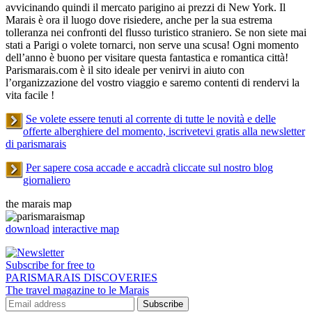
avvicinando quindi il mercato parigino ai prezzi di New York. Il
Marais è ora il luogo dove risiedere, anche per la sua estrema
tolleranza nei confronti del flusso turistico straniero. Se non siete mai
stati a Parigi o volete tornarci, non serve una scusa! Ogni momento
dell’anno è buono per visitare questa fantastica e romantica città!
Parismarais.com è il sito ideale per venirvi in aiuto con
l’organizzazione del vostro viaggio e saremo contenti di rendervi la
vita facile !
Se volete essere tenuti al corrente di tutte le novità e delle
offerte alberghiere del momento, iscrivetevi gratis alla newsletter
di parismarais
Per sapere cosa accade e accadrà cliccate sul nostro blog
giornaliero
the marais map
download
interactive map
Subscribe for free to
PARISMARAIS DISCOVERIES
The travel magazine to le Marais