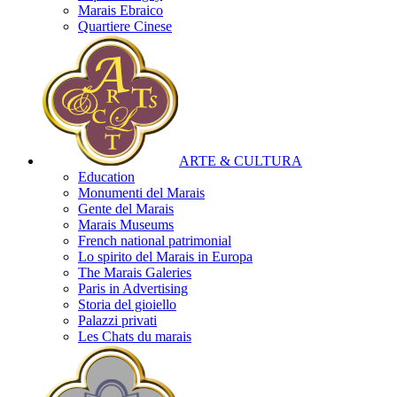
Marais Ebraico
Quartiere Cinese
ARTE & CULTURA
Education
Monumenti del Marais
Gente del Marais
Marais Museums
French national patrimonial
Lo spirito del Marais in Europa
The Marais Galeries
Paris in Advertising
Storia del gioiello
Palazzi privati
Les Chats du marais