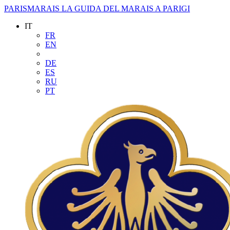
PARISMARAIS
LA GUIDA DEL MARAIS A PARIGI
IT
FR
EN
DE
ES
RU
PT