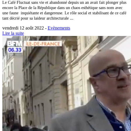
Le Café Fluctuat sans vie et abandonné depuis un an avait fait plonger plus
encore la Place de la République dans un chaos esthétique sans nom avec
une faune inquiétante et dangereuse. Le rôle social et stabilisant de ce café
...
tant décrié pour sa laideur architecturale
vendredi 12 août 2022 -
Evènements
Lire la suite