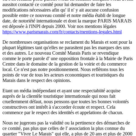
aussitot contacté ce comité pour lui demander de faire les
modifications nécessaires afin qu' il n' y ait aucune confusion
possible entre ce nouveau comité et notre média établi de longue
date, de notoriété internationale et dont la marque PARIS MARAIS
est déposée à l'INPI depuis 2000. Voir nos mentions légales
https://www.parismarais.com/fr/contacts/mentions-legales.html
De nombreuses organisations se reclament du Marais et sont pour la
plupart légitimes tant qu'elles ne parasitent pas les marques des uns
et des autres. Le nouveau Comité Marais Paris se revendique
comme le porte parole d' une opposition frontale à la Mairie de Paris
Centre dans le domaine de la gestion de la voirie et du commerce
local. Ce n'est pas notre positionnement. Nous reflètons tous les
points de vue de tous les acteurs economiques et touristiques du
Marais dans le respect des opinions.
Etant un média indépendant et ayant une respectabiité acquise
auprès de la clientèle touristique internationale qui nous fait
cruellemment défaut, nous pensons que toutes les bonnes volontés
constructives ont intérêt à s'accorder écoute et respect. Cela
commence par le respect des identités et appelations de chacun.
Nous ne jugerons pas la validité ou la pertinence des démarches de
ce comité, pas plus que celles de l' association la plus connue du
quartier "Vivre Le Marais" qui elle, a plus de 20 ans et plus de 2000