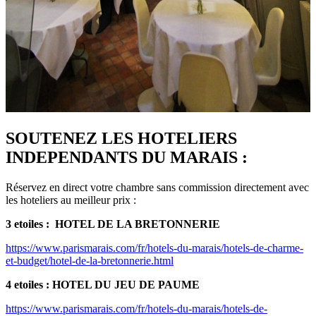
SOUTENEZ LES HOTELIERS
INDEPENDANTS DU MARAIS
:
Réservez en direct votre chambre sans commission directement avec
les hoteliers au meilleur prix :
3 etoiles : HOTEL DE LA BRETONNERIE
https://www.parismarais.com/fr/hotels-du-marais/hotels-de-charme-
et-budget/hotel-de-la-bretonnerie.html
4 etoiles : HOTEL DU JEU DE PAUME
https://www.parismarais.com/fr/hotels-du-marais/hotels-de-