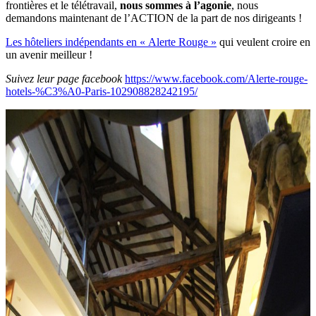
frontières et le télétravail,
nous sommes à l’agonie
, nous
demandons maintenant de l’ACTION de la part de nos dirigeants !
Les hôteliers indépendants en « Alerte Rouge »
qui veulent croire en
un avenir meilleur !
Suivez leur page facebook
https://www.facebook.com/Alerte-rouge-
hotels-%C3%A0-Paris-102908828242195/