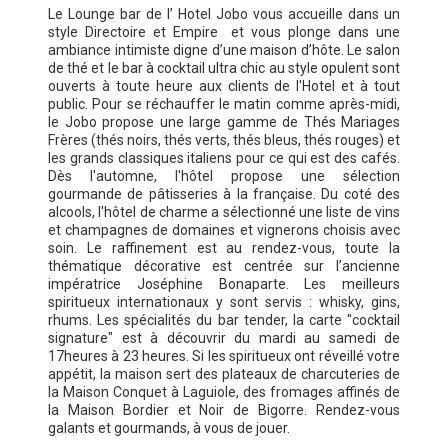
Le Lounge bar de l’ Hotel Jobo vous accueille dans un
style Directoire et Empire et vous plonge dans une
ambiance intimiste digne d’une maison d’hôte. Le salon
de thé et le bar à cocktail ultra chic au style opulent sont
ouverts à toute heure aux clients de l'Hotel et à tout
public. Pour se réchauffer le matin comme après-midi,
le Jobo propose une large gamme de Thés Mariages
Frères (thés noirs, thés verts, thés bleus, thés rouges) et
les grands classiques italiens pour ce qui est des cafés.
Dès l'automne, l'hôtel propose une sélection
gourmande de pâtisseries à la française. Du coté des
alcools, l'hôtel de charme a sélectionné une liste de vins
et champagnes de domaines et vignerons choisis avec
soin. Le raffinement est au rendez-vous, toute la
thématique décorative est centrée sur l’ancienne
impératrice Joséphine Bonaparte. Les meilleurs
spiritueux internationaux y sont servis : whisky, gins,
rhums. Les spécialités du bar tender, la carte "cocktail
signature" est à découvrir du mardi au samedi de
17heures à 23 heures. Si les spiritueux ont réveillé votre
appétit, la maison sert des plateaux de charcuteries de
la Maison Conquet à Laguiole, des fromages affinés de
la Maison Bordier et Noir de Bigorre. Rendez-vous
galants et gourmands, à vous de jouer.