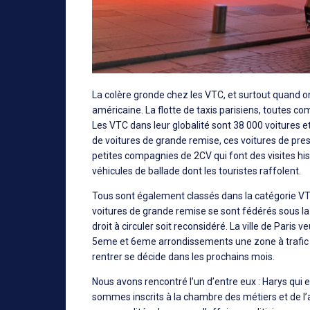
La colère gronde chez les VTC, et surtout quand o
américaine. La flotte de taxis parisiens, toutes
Les VTC dans leur globalité sont 38 000 voitures et
de voitures de grande remise, ces voitures de prest
petites compagnies de 2CV qui font des visites hist
véhicules de ballade dont les touristes raffolent.
Tous sont également classés dans la catégorie VTC
voitures de grande remise se sont fédérés sous l
droit à circuler soit reconsidéré. La ville de Pari
5eme et 6eme arrondissements une zone à trafic lim
rentrer se décide dans les prochains mois.
Nous avons rencontré l’un d’entre eux : Harys qui e
sommes inscrits à la chambre des métiers et de l’a