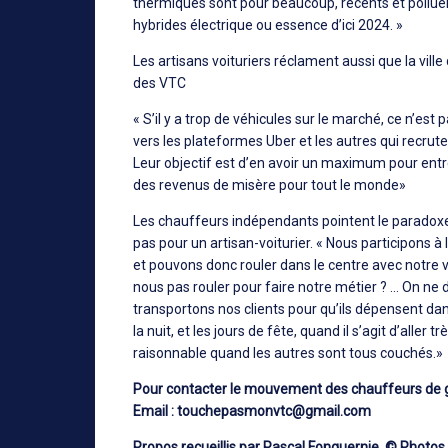
thermiques sont pour beaucoup, récents et pollue
hybrides électrique ou essence d’ici 2024. »
Les artisans voituriers réclament aussi que la vil
des VTC
« S’il y a trop de véhicules sur le marché, ce n’est
vers les plateformes Uber et les autres qui recrut
Leur objectif est d’en avoir un maximum pour entr
des revenus de misère pour tout le monde»
Les chauffeurs indépendants pointent le paradoxe d
pas pour un artisan-voiturier. « Nous participons 
et pouvons donc rouler dans le centre avec notre v
nous pas rouler pour faire notre métier ? … On ne 
transportons nos clients pour qu’ils dépensent dan
la nuit, et les jours de fête, quand il s’agit d’aller t
raisonnable quand les autres sont tous couchés.»
Pour contacter le mouvement des chauffeurs de 
Email :
touchepasmonvtc@gmail.com
Propos recueillis par Pascal Fonquernie. © Photo