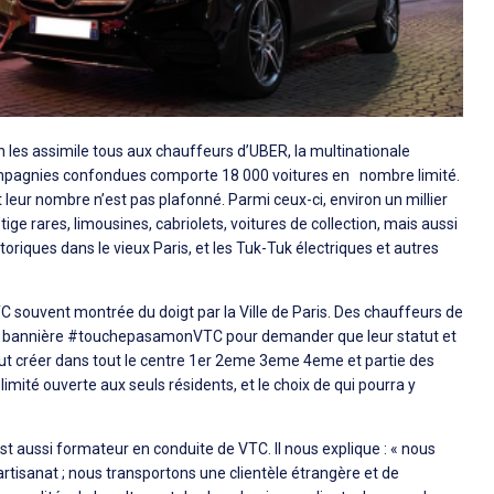
n les assimile tous aux chauffeurs d’UBER, la multinationale
 compagnies confondues comporte 18 000 voitures en nombre limité.
 leur nombre n’est pas plafonné. Parmi ceux-ci, environ un millier
ige rares, limousines, cabriolets, voitures de collection, mais aussi
oriques dans le vieux Paris, et les Tuk-Tuk électriques et autres
 souvent montrée du doigt par la Ville de Paris. Des chauffeurs de
a bannière
#touchepasamonVTC
pour demander que leur statut et
s veut créer dans tout le centre 1er 2eme 3eme 4eme et partie des
ité ouverte aux seuls résidents, et le choix de qui pourra y
st aussi formateur en conduite de VTC. Il nous explique : « nous
rtisanat ; nous transportons une clientèle étrangère et de