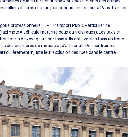
sonnalités de la culture et du show business, clients des grands
es milliers d'euros chaque jour pendant leur séjour à Paris. Ils nous
égorie professionnelle T3P : Transport Public Particulier de
axi moto = véhicule motorisé deux ou trois roues). Les taxis et
ansports de voyageurs par taxis ». Ils ont avec les taxis un tronc
s des chambres de métiers et d’artisanat. Des contraintes
iculièrement injuste leur exclusion des rues dans le centre