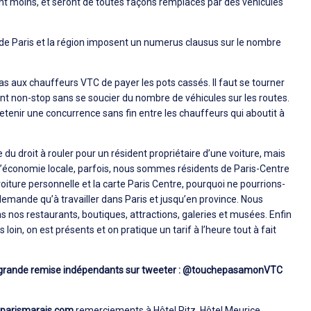
nt moins, et seront de toutes façons remplacés par des véhicules
le de Paris et la région imposent un numerus clausus sur le nombre
 pas aux chauffeurs VTC de payer les pots cassés. Il faut se tourner
ent non-stop sans se soucier du nombre de véhicules sur les routes.
etenir une concurrence sans fin entre les chauffeurs qui aboutit à
u droit à rouler pour un résident propriétaire d’une voiture, mais
à l’économie locale, parfois, nous sommes résidents de Paris-Centre
oiture personnelle et la carte Paris Centre, pourquoi ne pourrions-
demande qu’à travailler dans Paris et jusqu’en province. Nous
s nos restaurants, boutiques, attractions, galeries et musées. Enfin
rès loin, on est présents et on pratique un tarif à l’heure tout à fait
grande remise indépendants sur tweeter :
@touchepasamonVTC
s parismarais.com
remerciements à Hôtel Ritz, Hôtel Meurice.