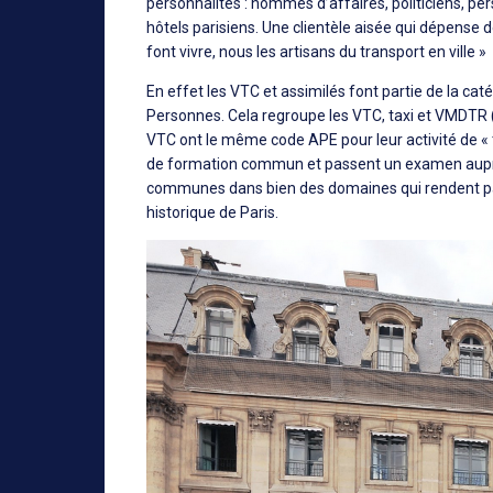
personnalités : hommes d’affaires, politiciens, per
hôtels parisiens. Une clientèle aisée qui dépense d
font vivre, nous les artisans du transport en ville »
En effet les VTC et assimilés font partie de la cat
Personnes. Cela regroupe les VTC, taxi et VMDTR (t
VTC ont le même code APE pour leur activité de « tr
de formation commun et passent un examen auprè
communes dans bien des domaines qui rendent part
historique de Paris.