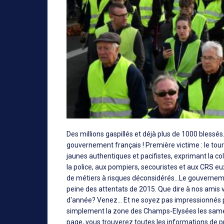
Des millions gaspillés et déjà plus de 1000 bless
gouvernement français ! Première victime : le touri
jaunes authentiques et pacifistes, exprimant la co
la police, aux pompiers, secouristes et aux CRS eu
de métiers à risques déconsidérés...Le gouvernemen
peine des attentats de 2015. Que dire à nos amis vi
d'année? Venez... Et ne soyez pas impressionnés p
simplement la zone des Champs-Elysées les samed
page, vous trouverez toutes les informations de pr