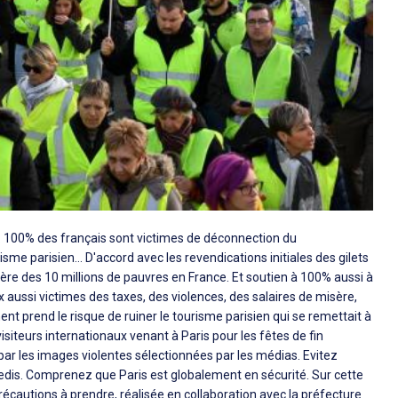
és. 100% des français sont victimes de déconnection du
sme parisien... D'accord avec les revendications initiales des gilets
lère des 10 millions de pauvres en France. Et soutien à 100% aussi à
x aussi victimes des taxes, des violences, des salaires de misère,
t prend le risque de ruiner le tourisme parisien qui se remettait à
siteurs internationaux venant à Paris pour les fêtes de fin
ar les images violentes sélectionnées par les médias. Evitez
is. Comprenez que Paris est globalement en sécurité. Sur cette
écautions à prendre, réalisée en collaboration avec la préfecture