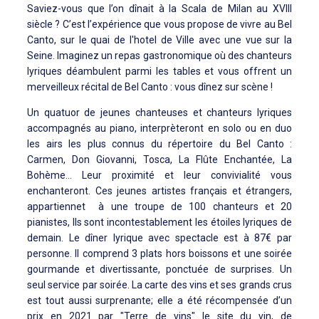
Saviez-vous que l’on dînait à la Scala de Milan au XVIII
siècle ? C’est l’expérience que vous propose de vivre au Bel
Canto, sur le quai de l'hotel de Ville avec une vue sur la
Seine. Imaginez un repas gastronomique où des chanteurs
lyriques déambulent parmi les tables et vous offrent un
merveilleux récital de Bel Canto : vous dînez sur scène !
Un quatuor de jeunes chanteuses et chanteurs lyriques
accompagnés au piano, interprèteront en solo ou en duo
les airs les plus connus du répertoire du Bel Canto :
Carmen, Don Giovanni, Tosca, La Flûte Enchantée, La
Bohème... Leur proximité et leur convivialité vous
enchanteront. Ces jeunes artistes français et étrangers,
appartiennet à une troupe de 100 chanteurs et 20
pianistes, Ils sont incontestablement les étoiles lyriques de
demain. Le dîner lyrique avec spectacle est à 87€ par
personne. Il comprend 3 plats hors boissons et une soirée
gourmande et divertissante, ponctuée de surprises. Un
seul service par soirée. La carte des vins et ses grands crus
est tout aussi surprenante; elle a été récompensée d’un
prix en 2021 par "Terre de vins" le site du vin, de