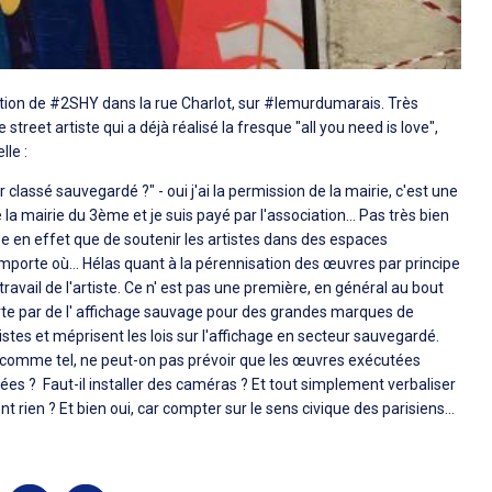
tion de
#
2SHY
dans la rue Charlot, sur
#
lemurdumarais
. Très
e street artiste qui a déjà réalisé la fresque "all you need is love",
lle :
r classé sauvegardé ?" - oui j'ai la permission de la mairie, c'est une
 la mairie du 3ème et je suis payé par l'association...
Pas très bien
idée en effet que de soutenir les artistes dans des espaces
mporte où... Hélas quant à la pérennisation des œuvres par principe
ravail de l'artiste. Ce n' est pas une première, en général au bout
rte par de l' affichage sauvage pour des grandes marques de
rtistes et méprisent les lois sur l'affichage en secteur sauvegardé.
çu comme tel, ne peut-on pas prévoir que les œuvres exécutées
es ? Faut-il installer des caméras ? Et tout simplement verbaliser
t rien ? Et bien oui, car compter sur le sens civique des parisiens...