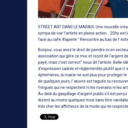
STREET ART DANS LE MARAIS. Une nouvelle créa
sympa de voir l'artiste en pleine action... 2Shy est l
face au café
#
laperle
" Rencontre au bas de l' éche
Bonjour, vous avez le droit de peindre ici en secteu
association qui gère ce mur et reçoit de l'argent de
payé, mais c'est correct" nous dit l'artiste. Belle 
d'expression cadrés et réglementés plutôt que n' i
éphémères, la mairie ne suit plus pour protéger le t
de quelques jours, l' œuvre est taguée ou recouve
fringues qui ne respectent ni les riverains ni les a
Au delà du gaspillage d'argent public s'il est per
durent au moins quelques mois sans être vandalisé
très cher les afficheurs de la mode qui ne respecten