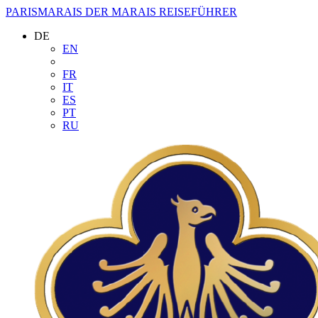
PARISMARAIS
DER MARAIS REISEFÜHRER
DE
EN
FR
IT
ES
PT
RU