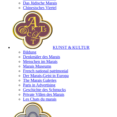
Das Jüdische Marais
Chinesisches Viertel
KUNST & KULTUR
Bildung
Denkmäler des Marais
Menschen im Marais
Marais Museums
French national patrimonial
Der Marais-Geist in Europa
The Marais Galeries
Paris in Advertising
Geschichte des Schmucks
Private Villen des Marais
Les Chats du marais