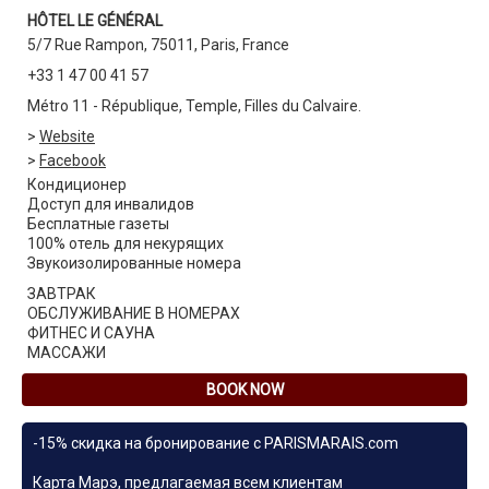
HÔTEL LE GÉNÉRAL
5/7 Rue Rampon, 75011, Paris, France
+33 1 47 00 41 57
Métro 11 - République, Temple, Filles du Calvaire.
>
Website
>
Facebook
Кондиционер
Доступ для инвалидов
Бесплатные газеты
100% отель для некурящих
Звукоизолированные номера
ЗАВТРАК
ОБСЛУЖИВАНИЕ В НОМЕРАХ
ФИТНЕС И САУНА
МАССАЖИ
BOOK NOW
-15% скидка на бронирование с PARISMARAIS.com
Карта Марэ, предлагаемая всем клиентам