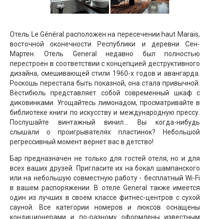
Отель Le Général расположен на пересечении haut Marais,
восточной оконечности Республики и деревни Сен-
Мартен. Отель General недавно был полностью
перестроен в соответствии с концепцией деструктивного
дизайна, смешивающей стили 1960-х годов и авангарда.
Роскошь перестала быть показной, она стала привычной.
Вестибюль представляет собой современный шкаф с
диковинками. Угощайтесь лимонадом, просматривайте в
библиотеке книги по искусству и международную прессу.
Послушайте винтажный винил... Вы когда-нибудь
слышали о проигрывателях пластинок? Небольшой
регрессивный момент вернет вас в детство!
Бар предназначен не только для гостей отеля, но и для
всех ваших друзей. Пригласите их на бокал шампанского
или на небольшую совместную работу - бесплатный Wi-Fi
в вашем распоряжении. В отеле General также имеется
один из лучших в своем классе фитнес-центров с сухой
сауной. Все категории номеров и люксов оснащены
кондиционерами и по-разному оформлены известным