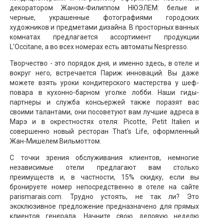
декоратором Жаном-Филиппом НЮЭЛЕМ: белые и
черные, украшенные фотографиями городских
художников и предметами дизайна. В просторных ванных
комнатах предлагается ассортимент продукции
L'Occitane, а во всех номерах есть автоматы Nespresso.
Творчество - это порядок дня, и именно здесь, в отеле и
вокруг него, встречается Париж инноваций. Вы даже
можете взять уроки кондитерского мастерства у шеф-
повара в кухонно-барном уголке лобби. Наши гиды-
партнеры и служба консьержей также поразят вас
своими талантами, они посоветуют вам лучшие адреса в
Марэ и в окрестностях отеля: Picotte, Petit Italien и
совершенно новый ресторан That's Life, оформленный
Жан-Мишелем Вильмоттом.
С точки зрения обслуживания клиентов, немногие
независимые отели предлагают вам столько
преимуществ и, в частности, 15% скидку, если вы
бронируете номер непосредственно в отеле на сайте
parismarais.com. Трудно устоять, не так ли? Это
эксклюзивное предложение предназначено для прямых
клиентов генерала. Начните свою деловую неделю