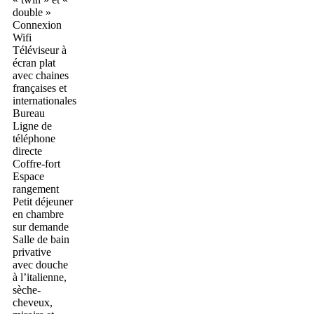
double »
Connexion
Wifi
Téléviseur à
écran plat
avec chaines
françaises et
internationales
Bureau
Ligne de
téléphone
directe
Coffre-fort
Espace
rangement
Petit déjeuner
en chambre
sur demande
Salle de bain
privative
avec douche
à l’italienne,
sèche-
cheveux,