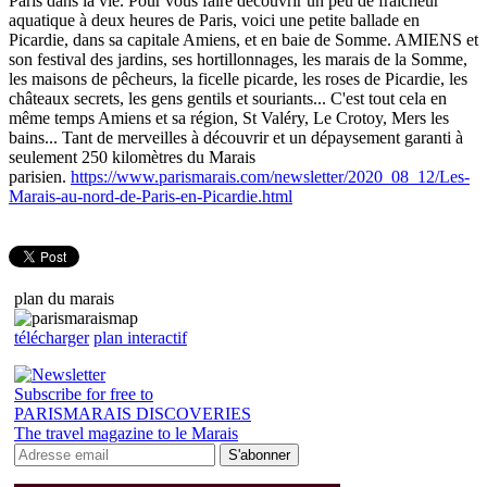
Paris dans la vie. Pour vous faire découvrir un peu de fraicheur
aquatique à deux heures de Paris, voici une petite ballade en
Picardie, dans sa capitale Amiens, et en baie de Somme. AMIENS et
son festival des jardins, ses hortillonnages, les marais de la Somme,
les maisons de pêcheurs, la ficelle picarde, les roses de Picardie, les
châteaux secrets, les gens gentils et souriants... C'est tout cela en
même temps Amiens et sa région, St Valéry, Le Crotoy, Mers les
bains... Tant de merveilles à découvrir et un dépaysement garanti à
seulement 250 kilomètres du Marais
parisien.
https://www.parismarais.com/newsletter/2020_08_12/Les-
Marais-au-nord-de-Paris-en-Picardie.html
plan du marais
télécharger
plan interactif
Subscribe for free to
PARISMARAIS DISCOVERIES
The travel magazine to le Marais