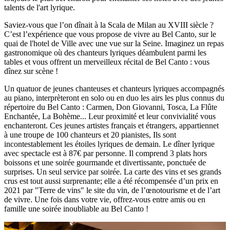
talents de l'art lyrique.
Saviez-vous que l’on dînait à la Scala de Milan au XVIII siècle ?
C’est l’expérience que vous propose de vivre au Bel Canto, sur le
quai de l'hotel de Ville avec une vue sur la Seine. Imaginez un repas
gastronomique où des chanteurs lyriques déambulent parmi les
tables et vous offrent un merveilleux récital de Bel Canto : vous
dînez sur scène !
Un quatuor de jeunes chanteuses et chanteurs lyriques accompagnés
au piano, interprèteront en solo ou en duo les airs les plus connus du
répertoire du Bel Canto : Carmen, Don Giovanni, Tosca, La Flûte
Enchantée, La Bohème... Leur proximité et leur convivialité vous
enchanteront. Ces jeunes artistes français et étrangers, appartiennet
à une troupe de 100 chanteurs et 20 pianistes, Ils sont
incontestablement les étoiles lyriques de demain. Le dîner lyrique
avec spectacle est à 87€ par personne. Il comprend 3 plats hors
boissons et une soirée gourmande et divertissante, ponctuée de
surprises. Un seul service par soirée. La carte des vins et ses grands
crus est tout aussi surprenante; elle a été récompensée d’un prix en
2021 par "Terre de vins" le site du vin, de l’œnotourisme et de l’art
de vivre. Une fois dans votre vie, offrez-vous entre amis ou en
famille une soirée inoubliable au Bel Canto !