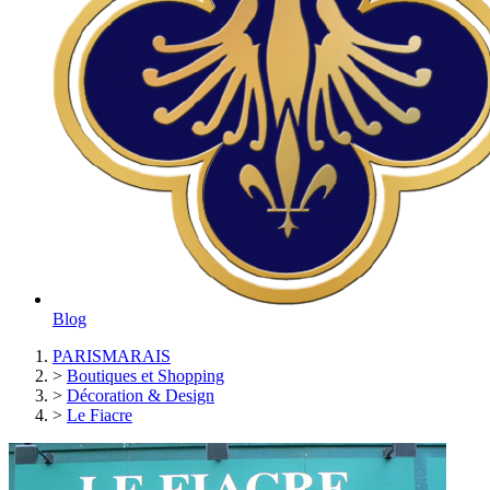
Blog
PARISMARAIS
>
Boutiques et Shopping
>
Décoration & Design
>
Le Fiacre