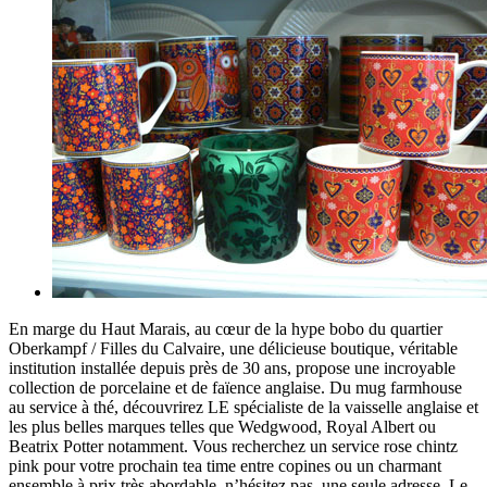
En marge du Haut Marais, au cœur de la hype bobo du quartier
Oberkampf / Filles du Calvaire, une délicieuse boutique, véritable
institution installée depuis près de 30 ans, propose une incroyable
collection de porcelaine et de faïence anglaise. Du mug farmhouse
au service à thé, découvrirez LE spécialiste de la vaisselle anglaise et
les plus belles marques telles que Wedgwood, Royal Albert ou
Beatrix Potter notamment. Vous recherchez un service rose chintz
pink pour votre prochain tea time entre copines ou un charmant
ensemble à prix très abordable, n’hésitez pas, une seule adresse, Le